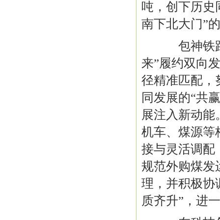
吨，创下历史
南下北大门”
包神铁路积
来”履约双向
径精准匹配，
同发展的“共
展注入新动能
机车、煤源等
接与灵活调配
规范外购煤发
理，并积极协
质齐升”，进