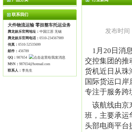
联系我们
大件物流运输 零担整车托运业务
发布时间：2
腾龙娱乐官网地址：
中国江苏 无锡
腾龙娱乐官网电话：
0510-234567989
传真：
0510-52535699
1月20日
邮件：
456789
QQ：
987654
交控集团的推动
MSN：
987654@hotmail.com
货机近日从珠
联系人：
李先生
国际货运口岸
专注于服务跨
该航线由京
班，主要承运
头部电商平台